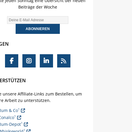
lte jeden Sonntag eine Übersicht der neuen
Beiträge der Woche
GEN
ERSTÜTZEN
 unsere Affiliate-Links zum Bestellen, um
e Arbeit zu unterstützen.
1
Rum & Co
1
Conalco
1
Rum-Depot
1
Whiskyworld