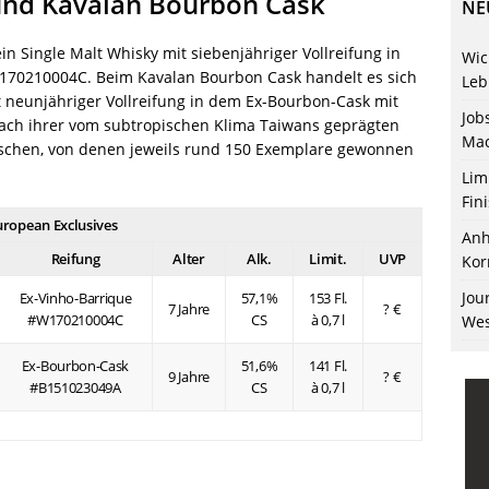
und Kavalan Bourbon Cask
NE
in Single Malt Whisky mit siebenjähriger Vollreifung in
Wic
70210004C. Beim Kavalan Bourbon Cask handelt es sich
Leb
 neunjähriger Vollreifung in dem Ex-Bourbon-Cask mit
Job
ch ihrer vom subtropischen Klima Taiwans geprägten
Mac
laschen, von denen jeweils rund 150 Exemplare gewonnen
Lim
Fin
uropean Exclusives
Anh
Reifung
Alter
Alk.
Limit.
UVP
Kor
Jou
Ex-Vinho-Barrique
57,1%
153 Fl.
7 Jahre
? €
#W170210004C
CS
à 0,7 l
Wes
Ex-Bourbon-Cask
51,6%
141 Fl.
9 Jahre
? €
#B151023049A
CS
à 0,7 l