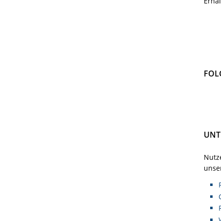
Erha
FOL
UNT
Nutze
unser