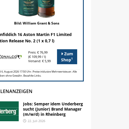
Bild: William Grant & Sons
nfiddich 16 Aston Martin F1 Limited
tion Release No. 2 (1 x 0,7 l)
Preis: € 76,99
Zum
(€ 109,99 / l)
1
Shop
Versand: € 5,99
 6. August 2026 17:50 Uhr. Preise inklusive Mehrwertsteuer. Alle
ben ohne Gewähr. Bezahlte Links.
LLENANZEIGEN
Jobs: Semper idem Underberg
sucht (Junior) Brand Manager
(m/w/d) in Rheinberg
22. Juli 2026