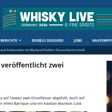
BERICHTE
DEIBELS DOSSIERS
JOBS
KAUFEMPF
rand Ambassador Ian Macleod Distillers Deutschland (m/w/d)
ment enthüllt 2026er Cask Finish Collection
 veröffentlicht zwei
olsteuer: Kornbrennereien werben für Kurskorrektur
 Kirsch Import mit French West Indies Rhum 2019/2026
tellt Limited Edition mit Lebkuchen-Schokoladengeschmack vor
ery auf Taiwan zwei Einzelfässer abgefüllt. Auch auf
an Vinho Barrique und ein Kavalan Bourbon Cask.