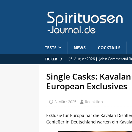
TESTS
NEWS
COCKTAILS
[ 6. August 2026 ]
Jobs: Commercial B
TICKER
[ 5. August 2026 ]
Limitiert: Rhum Clé
Single Casks: Kavalan
[ 5. August 2026 ]
Anhebung der Alkoh
European Exclusives
[ 4. August 2026 ]
Journal des Kirsch:
[ 6. August 2026 ]
Wicklein: Baileys s
3. März 2025
Redaktion
Exklusiv für Europa hat die Kavalan Distill
Genießer in Deutschland warten ein Kaval