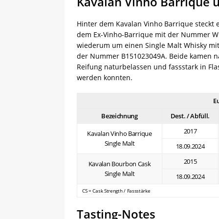
Kavalan Vinho Barrique 
Hinter dem Kavalan Vinho Barrique steckt e
dem Ex-Vinho-Barrique mit der Nummer W1
wiederum um einen Single Malt Whisky mit
der Nummer B151023049A. Beide kamen na
Reifung naturbelassen und fassstark in F
werden konnten.
E
Bezeichnung
Dest. / Abfüll.
2017
Kavalan Vinho Barrique
Single Malt
18.09.2024
2015
Kavalan Bourbon Cask
Single Malt
18.09.2024
CS = Cask Strength / Fassstärke
Tasting-Notes