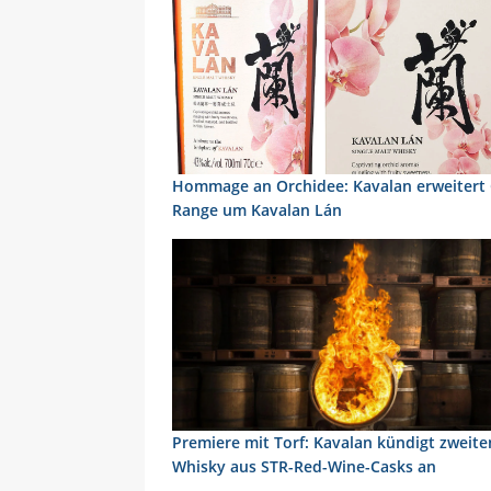
Hommage an Orchidee: Kavalan erweitert
Range um Kavalan Lán
Premiere mit Torf: Kavalan kündigt zweite
Whisky aus STR-Red-Wine-Casks an