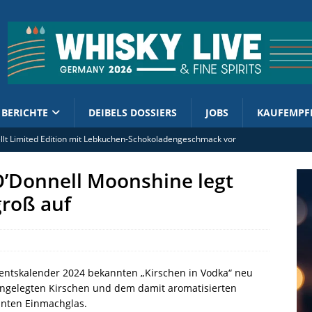
BERICHTE
DEIBELS DOSSIERS
JOBS
KAUFEMPF
tellt Limited Edition mit Lebkuchen-Schokoladengeschmack vor
rand Ambassador Ian Macleod Distillers Deutschland (m/w/d)
O’Donnell Moonshine legt
ment enthüllt 2026er Cask Finish Collection
groß auf
olsteuer: Kornbrennereien werben für Kurskorrektur
 Shuzo Company zelebriert zwei Jubiläen
entskalender 2024 bekannten „Kirschen in Vodka“ neu
 eingelegten Kirschen und dem damit aromatisierten
nnten Einmachglas.