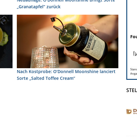
„Granatapfel“ zurück
Fou
Stand
Nach Kostprobe: O’Donnell Moonshine lanciert
Anga
Sorte „Salted Toffee Cream“
STE