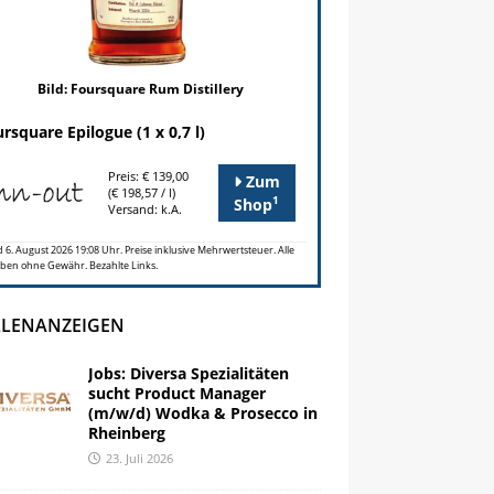
Bild: Foursquare Rum Distillery
rsquare Epilogue (1 x 0,7 l)
Preis: € 139,00
Zum
(€ 198,57 / l)
1
Shop
Versand: k.A.
 6. August 2026 19:08 Uhr. Preise inklusive Mehrwertsteuer. Alle
ben ohne Gewähr. Bezahlte Links.
LLENANZEIGEN
Jobs: Diversa Spezialitäten
sucht Product Manager
(m/w/d) Wodka & Prosecco in
Rheinberg
23. Juli 2026