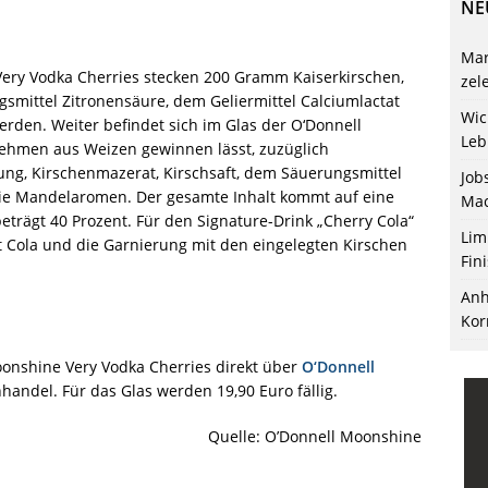
NE
Mar
ery Vodka Cherries stecken 200 Gramm Kaiserkirschen,
zel
smittel Zitronensäure, dem Geliermittel Calciumlactat
Wic
rden. Weiter befindet sich im Glas der O‘Donnell
Leb
ehmen aus Weizen gewinnen lässt, zuzüglich
ung, Kirschenmazerat, Kirschsaft, dem Säuerungsmittel
Job
wie Mandelaromen. Der gesamte Inhalt kommt auf eine
Mac
trägt 40 Prozent. Für den Signature-Drink „Cherry Cola“
Lim
t Cola und die Garnierung mit den eingelegten Kirschen
Fin
Anh
Kor
onshine Very Vodka Cherries direkt über
O‘Donnell
andel. Für das Glas werden 19,90 Euro fällig.
Quelle: O’Donnell Moonshine