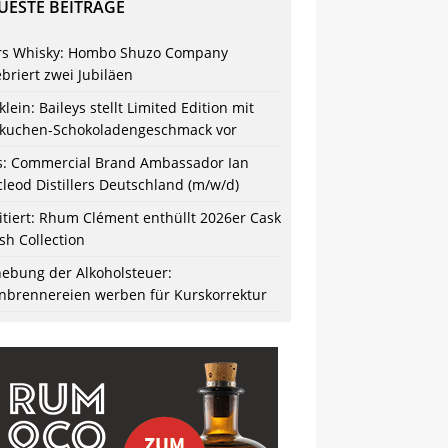
UESTE BEITRÄGE
s Whisky: Hombo Shuzo Company
ebriert zwei Jubiläen
klein: Baileys stellt Limited Edition mit
kuchen-Schokoladengeschmack vor
s: Commercial Brand Ambassador Ian
leod Distillers Deutschland (m/w/d)
itiert: Rhum Clément enthüllt 2026er Cask
ish Collection
ebung der Alkoholsteuer:
nbrennereien werben für Kurskorrektur