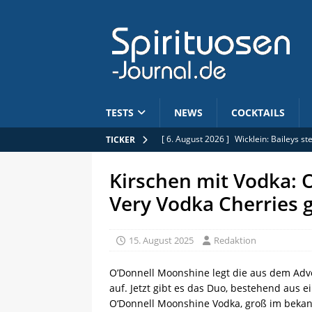
TESTS
NEWS
COCKTAILS
[ 6. August 2026 ]
Wicklein: Baileys s
TICKER
[ 6. August 2026 ]
Jobs: Commercial B
Kirschen mit Vodka: 
[ 5. August 2026 ]
Limitiert: Rhum Clé
Very Vodka Cherries 
[ 5. August 2026 ]
Anhebung der Alkoh
[ 6. August 2026 ]
Mars Whisky: Hombo
15. August 2025
Redaktion
O’Donnell Moonshine legt die aus dem Adv
auf. Jetzt gibt es das Duo, bestehend aus
O‘Donnell Moonshine Vodka, groß im beka