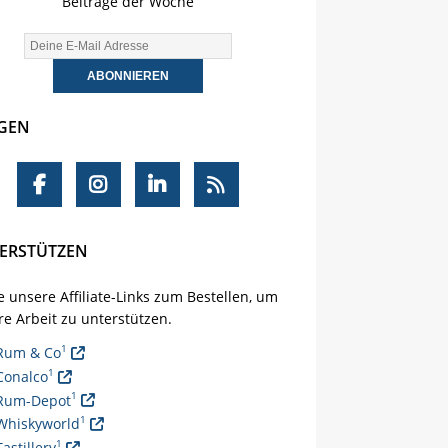
Beiträge der Woche
GEN
ERSTÜTZEN
 unsere Affiliate-Links zum Bestellen, um
e Arbeit zu unterstützen.
1
Rum & Co
1
Conalco
1
Rum-Depot
1
Whiskyworld
1
Tastillery