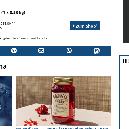
(1 x 0,38 kg)
€ 55,00 / l)
1
Zum Shop
95
le Angaben ohne Gewähr. Bezahlte Links.
HI
ma
Neuauflage: O’Donnell Moonshine bringt Sorte