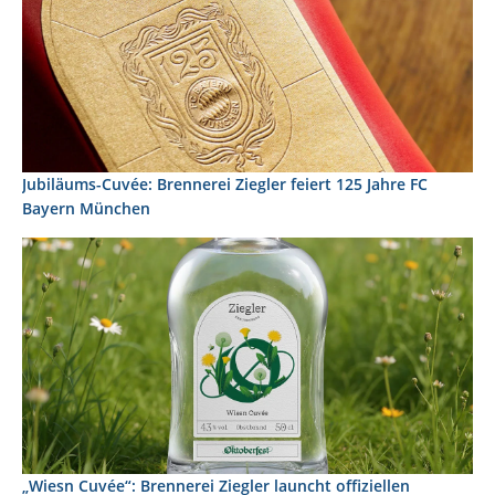
Jubiläums-Cuvée: Brennerei Ziegler feiert 125 Jahre FC
Bayern München
„Wiesn Cuvée“: Brennerei Ziegler launcht offiziellen