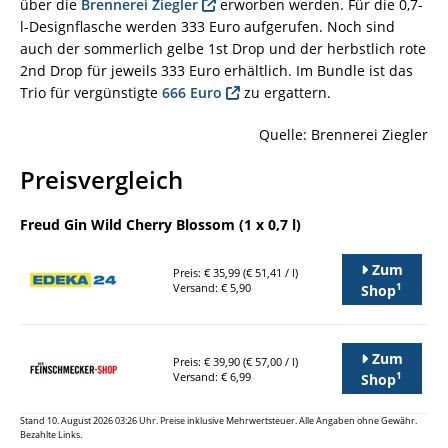
über die
Brennerei
Ziegler
erworben werden. Für die 0,7-
l-Designflasche werden 333 Euro aufgerufen. Noch sind
auch der sommerlich gelbe 1st Drop und der herbstlich rote
2nd Drop für jeweils 333 Euro erhältlich. Im Bundle ist das
Trio für vergünstigte
666 Euro
zu ergattern.
Quelle: Brennerei Ziegler
Preisvergleich
Freud Gin Wild Cherry Blossom (1 x 0,7 l)
Zum
Preis: € 35,99 (€ 51,41 / l)
1
Versand: € 5,90
Shop
Zum
Preis: € 39,90 (€ 57,00 / l)
1
Versand: € 6,99
Shop
Stand 10. August 2026 03:26 Uhr. Preise inklusive Mehrwertsteuer. Alle Angaben ohne Gewähr.
Bezahlte Links.