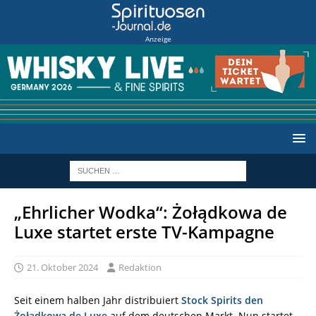
Anzeige
„Ehrlicher Wodka“: Żołądkowa de
Luxe startet erste TV-Kampagne
21. Oktober 2024
Redaktion
Seit einem halben Jahr distribuiert
Stock Spirits den
Żołądkowa de Luxe
auf dem deutschen Markt. Nun startet