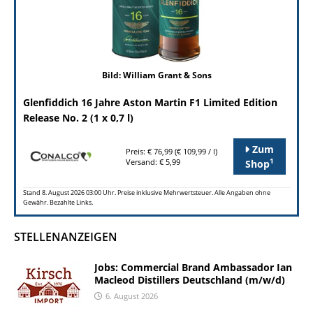
Bild: William Grant & Sons
Glenfiddich 16 Jahre Aston Martin F1 Limited Edition
Release No. 2 (1 x 0,7 l)
Zum
Preis: € 76,99 (€ 109,99 / l)
1
Versand: € 5,99
Shop
Stand 8. August 2026 03:00 Uhr. Preise inklusive Mehrwertsteuer. Alle Angaben ohne
Gewähr. Bezahlte Links.
STELLENANZEIGEN
Jobs: Commercial Brand Ambassador Ian
Macleod Distillers Deutschland (m/w/d)
6. August 2026