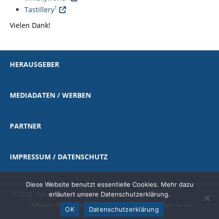
1
Tastillery
Vielen Dank!
HERAUSGEBER
MEDIADATEN / WERBEN
PARTNER
IMPRESSUM / DATENSCHUTZ
Diese Website benutzt essentielle Cookies. Mehr dazu
erläutert unsere Datenschutzerklärung.
© 2026 - Spirituosen-Journal.de
1
Affiliate-/Werbelink
|
als Amazon-Partner verdienen wir an
OK
Datenschutzerklärung
qualifizierten Käufen