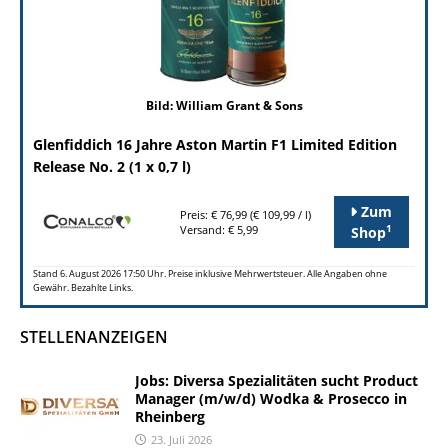
Bild: William Grant & Sons
Glenfiddich 16 Jahre Aston Martin F1 Limited Edition
Release No. 2 (1 x 0,7 l)
Zum
Preis: € 76,99 (€ 109,99 / l)
1
Versand: € 5,99
Shop
Stand 6. August 2026 17:50 Uhr. Preise inklusive Mehrwertsteuer. Alle Angaben ohne
Gewähr. Bezahlte Links.
STELLENANZEIGEN
Jobs: Diversa Spezialitäten sucht Product
Manager (m/w/d) Wodka & Prosecco in
Rheinberg
23. Juli 2026