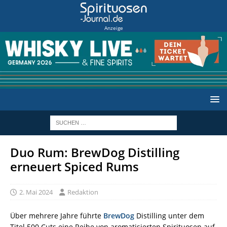
Anzeige
Duo Rum: BrewDog Distilling
erneuert Spiced Rums
2. Mai 2024
Redaktion
Über mehrere Jahre führte
BrewDog
Distilling unter dem
Titel 500 Cuts eine Reihe von aromatisierten Spirituosen auf