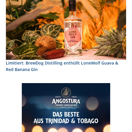
Limitiert: BrewDog Distilling enthüllt LoneWolf Guava &
Red Banana Gin