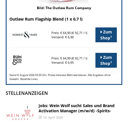
Bild: The Outlaw Rum Company
Outlaw Rum Flagship Blend (1 x 0,7 l)
Zum
Preis: € 64,90 (€ 92,71 / l)
1
Versand: € 6,90
Shop
Zum
Preis: € 64,90 (€ 92,71 / l)
1
Versand: € 6,95
Shop
Stand 8. August 2026 03:30 Uhr. Preise inklusive Mehrwertsteuer. Alle Angaben ohne
Gewähr. Bezahlte Links.
STELLENANZEIGEN
Jobs: Wein Wolf sucht Sales und Brand
Activation Manager (m/w/d) -Spirits-
10. April 2026